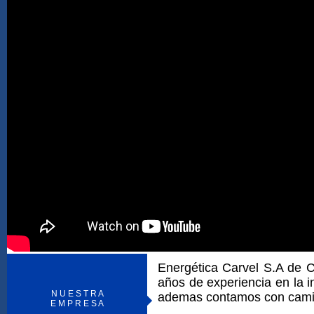
Energética Carvel S.A de
años de experiencia en la i
N U E S T R A
ademas contamos con cami
E M P R E S A