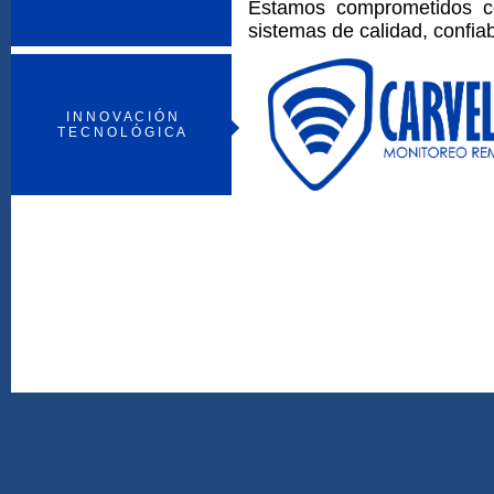
Estamos comprometidos co
sistemas de calidad, confia
I N N O V A C I Ó N
T E C N O L Ó G I C A